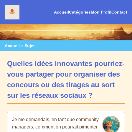
Accueil
Catégories
Mon Profil
Contact
Accueil
>
Sujet
Quelles idées innovantes pourriez-
vous partager pour organiser des
concours ou des tirages au sort
sur les réseaux sociaux ?
Je me demandais, en tant que community
managers, comment on pourrait pimenter