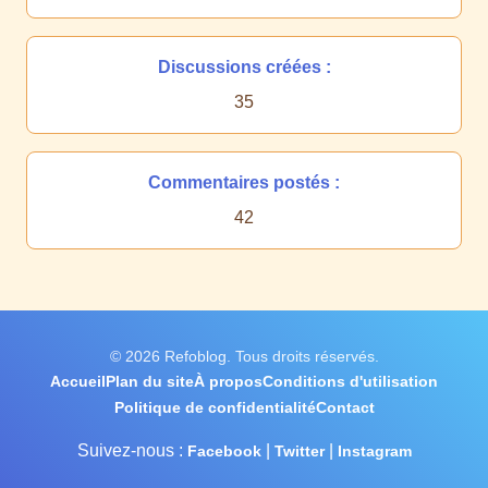
Discussions créées :
35
Commentaires postés :
42
© 2026 Refoblog. Tous droits réservés.
Accueil
Plan du site
À propos
Conditions d'utilisation
Politique de confidentialité
Contact
Suivez-nous :
|
|
Facebook
Twitter
Instagram