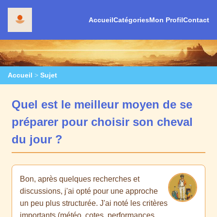
Accueil
Catégories
Mon Profil
Contact
Accueil
>
Sujet
Quel est le meilleur moyen de se
préparer pour choisir son cheval
du jour ?
Bon, après quelques recherches et
discussions, j'ai opté pour une approche
un peu plus structurée. J'ai noté les critères
importants (météo, cotes, performances