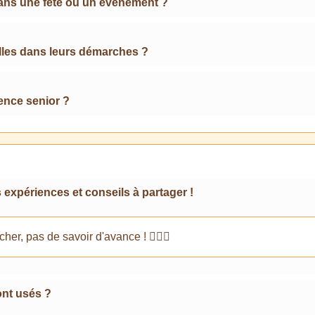
 dans une fête ou un événement ?
lles dans leurs démarches ?
ence senior ?
xpériences et conseils à partager !
her, pas de savoir d'avance ! 🕵️‍♀️🤩
ont usés ?