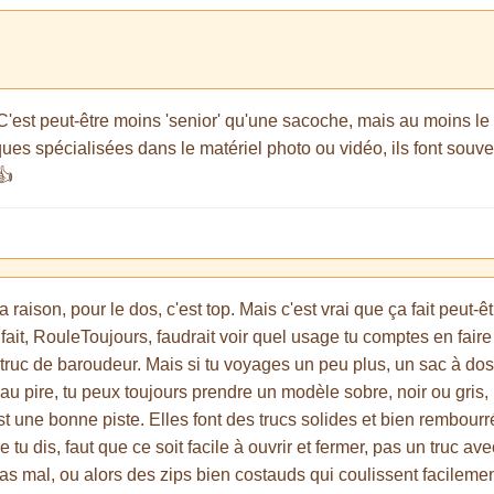
'est peut-être moins 'senior' qu'une sacoche, mais au moins le p
es spécialisées dans le matériel photo ou vidéo, ils font souv
👍
raison, pour le dos, c'est top. Mais c'est vrai que ça fait peut-ê
it, RouleToujours, faudrait voir quel usage tu comptes en faire su
 truc de baroudeur. Mais si tu voyages un peu plus, un sac à dos
 au pire, tu peux toujours prendre un modèle sobre, noir ou gris, 
t une bonne piste. Elles font des trucs solides et bien rembourré
tu dis, faut que ce soit facile à ouvrir et fermer, pas un truc ave
s mal, ou alors des zips bien costauds qui coulissent facilement