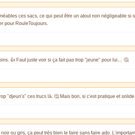
rméables ces sacs, ce qui peut être un atout non négligeable si o
rer pour RouleToujours.
ns. 👍 Faut juste voir si ça fait pas trop "jeune" pour lui… 🤔
rop "djeun's" ces trucs là. 🤔 Mais bon, si c'est pratique et solide,
oir ou gris, ça peut très bien le faire sans faire ado. L'important,