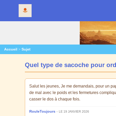
Accueil
>
Sujet
Quel type de sacoche pour or
Salut les jeunes, Je me demandais, pour un pa
de mal avec le poids et les fermetures compliqu
casser le dos à chaque fois.
RouleToujours
-
LE 19 JANVIER 2026