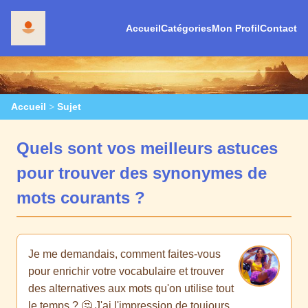
Accueil
Catégories
Mon Profil
Contact
Accueil
>
Sujet
Quels sont vos meilleurs astuces
pour trouver des synonymes de
mots courants ?
Je me demandais, comment faites-vous
pour enrichir votre vocabulaire et trouver
des alternatives aux mots qu'on utilise tout
le temps ? 🤔 J'ai l'impression de toujours