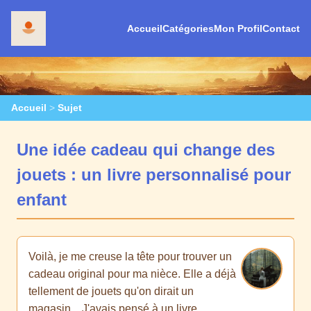
Accueil
Catégories
Mon Profil
Contact
Accueil
>
Sujet
Une idée cadeau qui change des
jouets : un livre personnalisé pour
enfant
Voilà, je me creuse la tête pour trouver un
cadeau original pour ma nièce. Elle a déjà
tellement de jouets qu'on dirait un
magasin... J'avais pensé à un livre