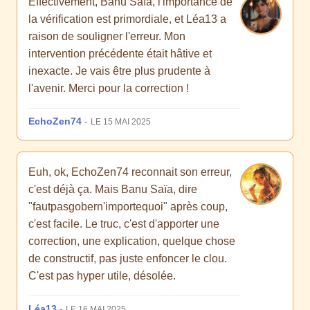
Effectivement, Banu Saïa, l'importance de
la vérification est primordiale, et Léa13 a
raison de souligner l'erreur. Mon
intervention précédente était hâtive et
inexacte. Je vais être plus prudente à
l'avenir. Merci pour la correction !
EchoZen74
-
LE 15 MAI 2025
Euh, ok, EchoZen74 reconnait son erreur,
c'est déjà ça. Mais Banu Saïa, dire
"fautpasgobern'importequoi" après coup,
c'est facile. Le truc, c'est d'apporter une
correction, une explication, quelque chose
de constructif, pas juste enfoncer le clou.
C'est pas hyper utile, désolée.
Léa13
-
LE 16 MAI 2025