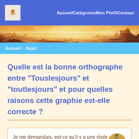
Accueil
Catégories
Mon Profil
Contact
Accueil
>
Sujet
Quelle est la bonne orthographe
entre "Touslesjours" et
"toutlesjours" et pour quelles
raisons cette graphie est-elle
correcte ?
Je me demandais, est-ce qu'il y a une règle