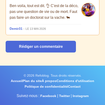
Ben voila, tout est dit. 👌 C'est de la déco,
pas une question de vie ou de mort. Faut
pas faire un doctorat sur la vache. 🐄
Demir31
-
LE 13 MAI 2026
Rédiger un commentaire
© 2026 Refoblog. Tous droits réservés.
Accueil
Plan du site
À propos
Conditions d'utilisation
Politique de confidentialité
Contact
Suivez-nous :
|
|
Facebook
Twitter
Instagram