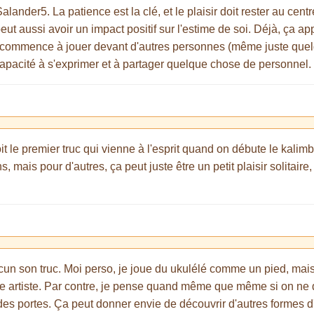
alander5. La patience est la clé, et le plaisir doit rester au cent
 peut aussi avoir un impact positif sur l'estime de soi. Déjà, ça a
n commence à jouer devant d'autres personnes (même juste quelq
pacité à s'exprimer et à partager quelque chose de personnel. 🎶
oit le premier truc qui vienne à l'esprit quand on débute le kalimb
s, mais pour d'autres, ça peut juste être un petit plaisir solitair
un son truc. Moi perso, je joue du ukulélé comme un pied, mais 
e artiste. Par contre, je pense quand même que même si on ne de
ir des portes. Ça peut donner envie de découvrir d'autres formes