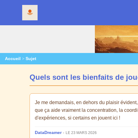
Accueil
>
Sujet
Quels sont les bienfaits de j
Je me demandais, en dehors du plaisir évident,
que ça aide vraiment la concentration, la coordi
d'expériences, si certains en jouent ici !
DataDreamer
-
LE 23 MARS 2026