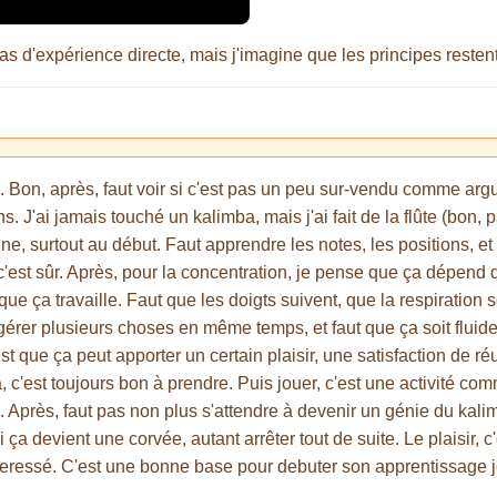
pas d'expérience directe, mais j'imagine que les principes reste
e. Bon, après, faut voir si c'est pas un peu sur-vendu comme argu
ens. J'ai jamais touché un kalimba, mais j'ai fait de la flûte (bon
ne, surtout au début. Faut apprendre les notes, les positions, e
 c'est sûr. Après, pour la concentration, je pense que ça dépend
 que ça travaille. Faut que les doigts suivent, que la respiratio
gérer plusieurs choses en même temps, et faut que ça soit fluide
est que ça peut apporter un certain plaisir, une satisfaction de ré
, c'est toujours bon à prendre. Puis jouer, c'est une activité com
e. Après, faut pas non plus s'attendre à devenir un génie du ka
Si ça devient une corvée, autant arrêter tout de suite. Le plaisir, c'
nteressé. C'est une bonne base pour debuter son apprentissage 