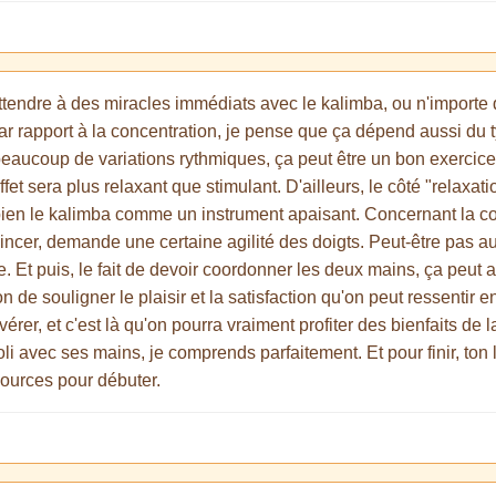
'attendre à des miracles immédiats avec le kalimba, ou n'importe 
 Par rapport à la concentration, je pense que ça dépend aussi du
aucoup de variations rythmiques, ça peut être un bon exercice 
effet sera plus relaxant que stimulant. D'ailleurs, le côté "relaxa
ien le kalimba comme un instrument apaisant. Concernant la coor
pincer, demande une certaine agilité des doigts. Peut-être pas a
. Et puis, le fait de devoir coordonner les deux mains, ça peut 
 de souligner le plaisir et la satisfaction qu'on peut ressentir en
érer, et c'est là qu'on pourra vraiment profiter des bienfaits de
joli avec ses mains, je comprends parfaitement. Et pour finir, ton
sources pour débuter.