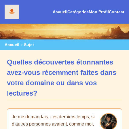
Accueil
Catégories
Mon Profil
Contact
Accueil
>
Sujet
Quelles découvertes étonnantes
avez-vous récemment faites dans
votre domaine ou dans vos
lectures?
Je me demandais, ces derniers temps, si
d'autres personnes avaient, comme moi,