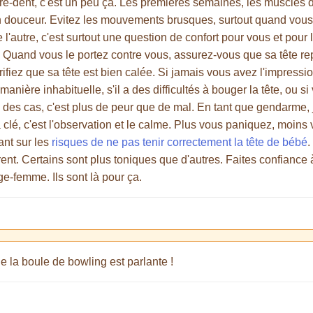
ure-dent, c'est un peu ça. Les premières semaines, les muscles
 en douceur. Evitez les mouvements brusques, surtout quand vous
l'autre, c'est surtout une question de confort pour vous et pour lu
n. Quand vous le portez contre vous, assurez-vous que sa tête r
ifiez que sa tête est bien calée. Si jamais vous avez l'impressio
anière inhabituelle, s'il a des difficultés à bouger la tête, ou
 des cas, c'est plus de peur que de mal. En tant que gendarme, 
 clé, c'est l'observation et le calme. Plus vous paniquez, moins v
sant sur les
risques de ne pas tenir correctement la tête de bébé
.
t. Certains sont plus toniques que d'autres. Faites confiance à 
-femme. Ils sont là pour ça.
de la boule de bowling est parlante !