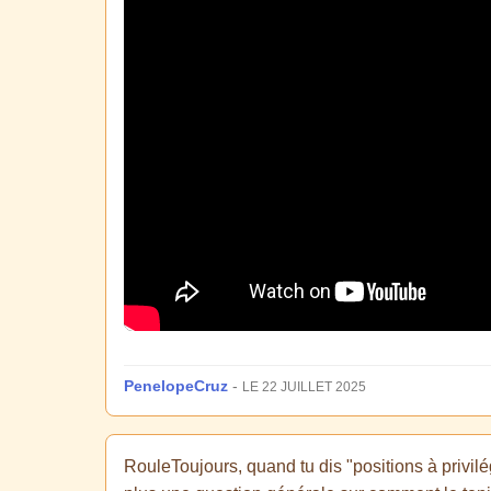
PenelopeCruz
-
LE 22 JUILLET 2025
RouleToujours, quand tu dis "positions à privilé